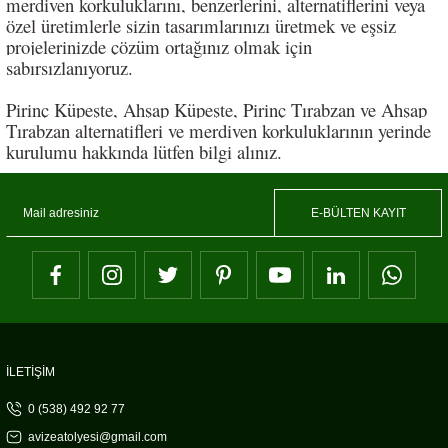
merdiven korkuluklarını, benzerlerini, alternatiflerini veya
özel üretimlerle sizin tasarımlarınızı üretmek ve eşsiz
projelerinizde çözüm ortağınız olmak için
sabırsızlanıyoruz.
Pirinç Küpeşte, Ahşap Küpeşte, Pirinç Tırabzan ve Ahşap
Tırabzan alternatifleri ve merdiven korkuluklarının yerinde
kurulumu hakkında lütfen bilgi alınız.
E-BÜLTEN KAYIT
İLETİŞİM
0 (538) 492 92 77
avizeatolyesi@gmail.com