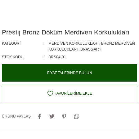
Prestij Bronz Döküm Merdiven Korkulukları
KATEGORI
MERDIVEN KORKULUKLARI
,
BRONZ MERDIVEN
KORKULUKLARI
,
BRASS ART
STOK KODU
BRS04-01
FİYAT TALEBİNDE BULUN
ÜRÜNÜ PAYLAŞ :